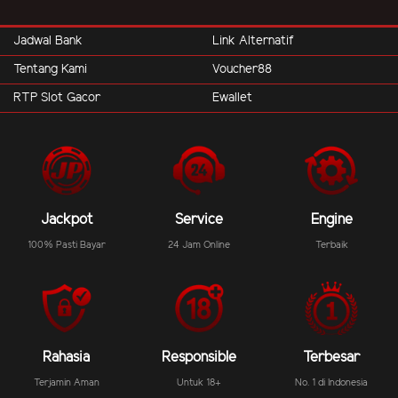
Jadwal Bank
Link Alternatif
Tentang Kami
Voucher88
RTP Slot Gacor
Ewallet
Jackpot
Service
Engine
100% Pasti Bayar
24 Jam Online
Terbaik
Rahasia
Responsible
Terbesar
Terjamin Aman
Untuk 18+
No. 1 di Indonesia