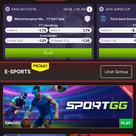
ENGLISH FOOTBALL LEAG...
08/08, 1:45 AM
UEFA SUPER CUP
Wolverhampton Wanderers
VS
Port Vale
Paris Saint Germ
FT.Handicap
F
-1.75
1.75
-0
Home 0
Away 0
Home 0
Over/Under
O
-1.01
-1.20
-1
Di Atas 3.00
Di Bawah 3.00
Di Atas 2.50
PLAY
PROMO
E-SPORTS
Lihat Semua
PROMO
SportGG
PLAY