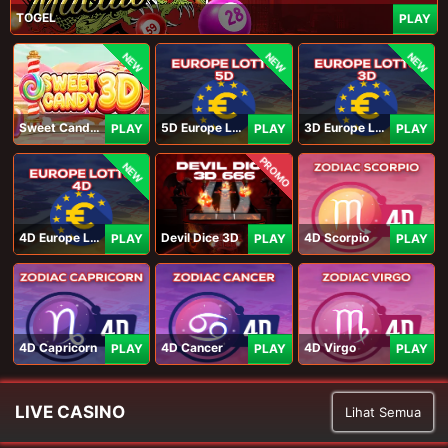
TOGEL
PLAY
NEW
NEW
NEW
Sweet Candy 3D
5D Europe Lotto
3D Europe Lotto
PLAY
PLAY
PLAY
PROMO
NEW
4D Europe Lotto
Devil Dice 3D
4D Scorpio
PLAY
PLAY
PLAY
4D Capricorn
4D Cancer
4D Virgo
PLAY
PLAY
PLAY
LIVE CASINO
Lihat Semua