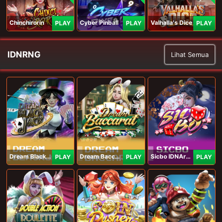
Chinchirorin
Cyber Pinball
Valhalla's Dice
PLAY
PLAY
PLAY
IDNRNG
Lihat Semua
Dream Blackjack
Dream Baccarat
Sicbo IDNArcade
PLAY
PLAY
PLAY