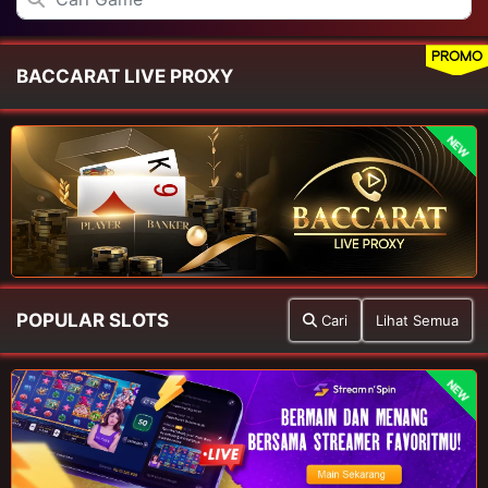
PROMO
BACCARAT LIVE PROXY
NEW
POPULAR SLOTS
Cari
Lihat Semua
NEW