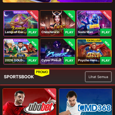
PROMO
PROMO
NEW
Lamp of Cornucopia
Chinchirorin
Soda Man
PLAY
PLAY
PLAY
NEW
NEW
NEW
2026 GOLDEN GOAL RUSH
Cyber Pinball
Psycho Heroes
PLAY
PLAY
PLAY
PROMO
SPORTSBOOK
Lihat Semua
PROMO