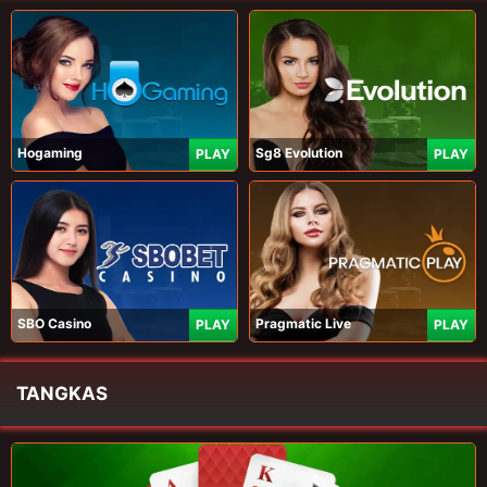
Hogaming
Sg8 Evolution
PLAY
PLAY
SBO Casino
Pragmatic Live
PLAY
PLAY
TANGKAS