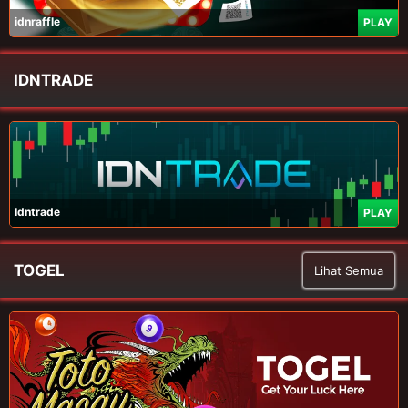
idnraffle
PLAY
IDNTRADE
Idntrade
PLAY
TOGEL
Lihat Semua