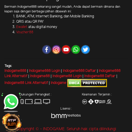
Bermain Indogame888 sekarang sangat mudah, Anda dapat bermain dimana dan
kapan saja dengan berbagai pilihan dibawah ini:
BANK, ATM, Internet Banking, dan Mobile Banking
QRIS atau QR PAY
Ewallet
atau digital money
Voucher88
Tags:
Indogame888
|
Indogame888 Login
|
Indogame888 Daftar
|
Indogame888
Link Alternatif
|
Indogame88
|
Indogame88 Login
|
Indogame88 Daftar
|
Indogame88 Link Alternatif
|
Indogame
Dukungan Perangkat :
Keamanan Terjamin :
Lisensi :
Copyright © - INDOGAME. Seluruh hak cipta dilindungi