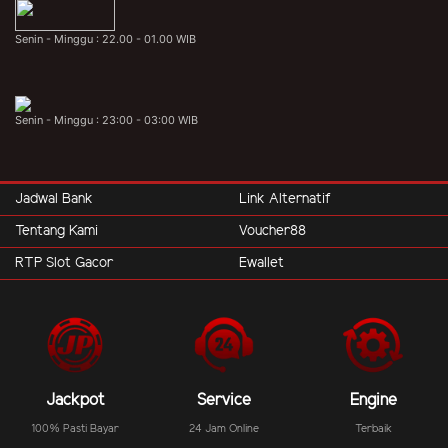
Senin - Minggu : 22.00 - 01.00 WIB
Senin - Minggu : 23:00 - 03:00 WIB
Jadwal Bank
Link Alternatif
Tentang Kami
Voucher88
RTP Slot Gacor
Ewallet
Jackpot
Service
Engine
100% Pasti Bayar
24 Jam Online
Terbaik