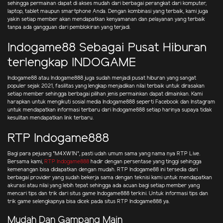
sehingga permainan dapat di akses mudah dari berbagai perangkat dari komputer,
laptop, tablet maupun smartphone Anda. Dengan kombinasi yang terbaik, kami juga
yakin setiap member akan mendapatkan kenyamanan dan pelayanan yang terbaik
tanpa ada gangguan dari pemblokiran yang terjadi.
Indogame88 Sebagai Pusat Hiburan
terlengkap INDOGAME
Indogame88 atau Indogame888 juga sudah menjadi pusat hiburan yang sangat
populer sejak 2021, fasilitas yang lengkap menjadikan nilai terbaik untuk dirasakan
setiap member sehingga berbagai pilihan jenis permainkan dapat dimainkan. Kami
harapkan untuk mengikuti sosial media Indogame888 seperti Facebook dan Instagram
untuk mendapatkan informasi terbaru dari Indogame888 setiap harinya supaya tidak
kesulitan mendapatkan link terbaru.
RTP Indogame888
Bagi para pejuang "M4XW1N", pasti udah umum sama yang nama nya RTP Live.
Bersama kami,
RTP Indogame888
hadir dengan persentase yang tinggi sehingga
kemenangan bisa didapatkan dengan mudah. RTP Indogame88 ini tersedia dari
berbagai provider yang sudah bekerja sama dengan teknisi kami untuk mendapatkan
akurasi atau nilai yang lebih tepat sehingga ada acuan bagi setiap member yang
mencari tips dan trik dari situs game Indogame888 terkini. Untuk informasi tips dan
trik game selengkapnya bisa dicek pada situs RTP Indogame888 ya.
Mudah Dan Gampang Main