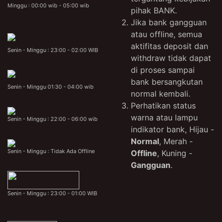
Minggu : 00:00 wib - 05:00 wib
pihak BANK.
Jika bank gangguan
atau offline, semua
aktifitas deposit dan
Senin - Minggu : 23:00 - 02:00 WIB
withdraw tidak dapat
di proses sampai
bank bersangkutan
Senin - Minggu 01:30 - 04:00 wib
normal kembali.
Perhatikan status
warna atau lampu
Senin - Minggu : 22:00 - 06:00 wib
indikator bank, Hijau -
Normal
, Merah -
Senin - Minggu : Tidak Ada Offline
Offline
, Kuning -
Gangguan
.
Senin - Minggu : 23:00 - 01:00 WIB