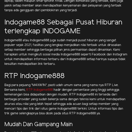
laptop, tablet maupun smartphone Anda. Dengan kombinasi yang terbaik, kami juga
yakin setiap member akan mendapatkan kenyamanan dan pelayanan yang terbaik
tanpa ada gangguan dari pemblokiran yang terjadi.
Indogame88 Sebagai Pusat Hiburan
terlengkap INDOGAME
Indogame88 atau Indogame888 juga sudah menjadi pusat hiburan yang sangat
populer sejak 2021, fasilitas yang lengkap menjadikan nilai terbaik untuk dirasakan
setiap member sehingga berbagai pilihan jenis permainkan dapat dimainkan. Kami
harapkan untuk mengikuti sosial media Indogame888 seperti Facebook dan Instagram
untuk mendapatkan informasi terbaru dari Indogame888 setiap harinya supaya tidak
kesulitan mendapatkan link terbaru.
RTP Indogame888
Bagi para pejuang "M4XW1N", pasti udah umum sama yang nama nya RTP Live.
Bersama kami,
RTP Indogame888
hadir dengan persentase yang tinggi sehingga
kemenangan bisa didapatkan dengan mudah. RTP Indogame88 ini tersedia dari
berbagai provider yang sudah bekerja sama dengan teknisi kami untuk mendapatkan
akurasi atau nilai yang lebih tepat sehingga ada acuan bagi setiap member yang
mencari tips dan trik dari situs game Indogame888 terkini. Untuk informasi tips dan
trik game selengkapnya bisa dicek pada situs RTP Indogame888 ya.
Mudah Dan Gampang Main