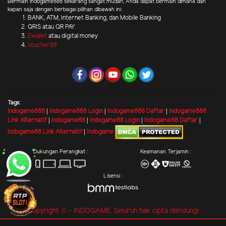
Bermain Indogame888 sekarang sangat mudah, Anda dapat bermain dimana dan
kapan saja dengan berbagai pilihan dibawah ini:
BANK, ATM, Internet Banking, dan Mobile Banking
QRIS atau QR PAY
Ewallet
atau digital money
Voucher88
Tags:
Indogame888
|
Indogame888 Login
|
Indogame888 Daftar
|
Indogame888
Link Alternatif
|
Indogame88
|
Indogame88 Login
|
Indogame88 Daftar
|
Indogame88 Link Alternatif
|
Indogame
Dukungan Perangkat :
Keamanan Terjamin :
Lisensi :
Copyright © - INDOGAME. Seluruh hak cipta dilindungi